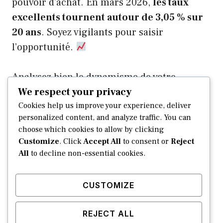
pouvoir d’achat. En mars 2026,
les taux
excellents tournent autour de 3,05 % sur
20 ans
. Soyez vigilants pour saisir
l’opportunité.
Analysez bien le dynamisme de votre
We respect your privacy
secteur géographique.
Paris grimpe de 2,9
Cookies help us improve your experience, deliver
% tandis que Nantes baisse de 3,9 %
. Il faut
personalized content, and analyze traffic. You can
savoir où placer ses billes aujourd’hui pour
choose which cookies to allow by clicking
sécuriser son investissement futur.
Customize
. Click
Accept All
to consent or
Reject
All
to decline non-essential cookies.
Maîtrisez le lexique technique
comme la
promesse de vente ou l’amortissement.
CUSTOMIZE
Comprendre les termes employés par les
pros évite de se sentir perdu lors des
REJECT ALL