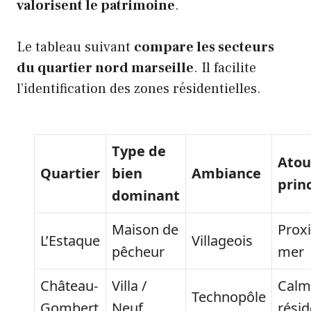
valorisent le patrimoine
.
Le tableau suivant
compare les secteurs
du quartier nord marseille
. Il facilite
l’identification des zones résidentielles.
Type de
Atou
Quartier
bien
Ambiance
prin
dominant
Maison de
Prox
L’Estaque
Villageois
pêcheur
mer
Château-
Villa /
Calm
Technopôle
Gombert
Neuf
résid