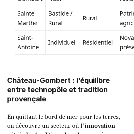
Sainte-
Bastide /
Patr
Rural
Marthe
Rural
agric
Saint-
Noya
Individuel
Résidentiel
Antoine
prés
Château-Gombert : l’équilibre
entre technopôle et tradition
provençale
En quittant le bord de mer pour les terres,
on découvre un secteur où
l’innovation