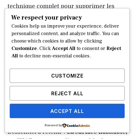
technique complet pour supprimer les
valeurs par défaut pénalisantes. Une
We respect your privacy
préparation minutieuse sécurise la
Cookies help us improve your experience, deliver
conformité réglementaire et pérennise la
personalized content, and analyze traffic. You can
choose which cookies to allow by clicking
plus-value verte du bâtiment.
Customize
. Click
Accept All
to consent or
Reject
All
to decline non-essential cookies.
CUSTOMIZE
FAQ
REJECT ALL
Quelle est la distinction entre la surface
habitable et la surface déperditive dans
ACCEPT ALL
un diagnostic ?
Powered by
L’essentiel à retenir :
La surface habitable,