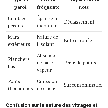
Type de
Erreur
Impact sur la
paroi
fréquente
note
Combles
Épaisseur
Déclassement
perdus
inconnue
Murs
Nature de
Note erronée
extérieurs
l’isolant
Absence
Planchers
de pare-
Perte de points
bas
vapeur
Ponts
Omission
Surconsommation
thermiques
de saisie
Confusion sur la nature des vitrages et