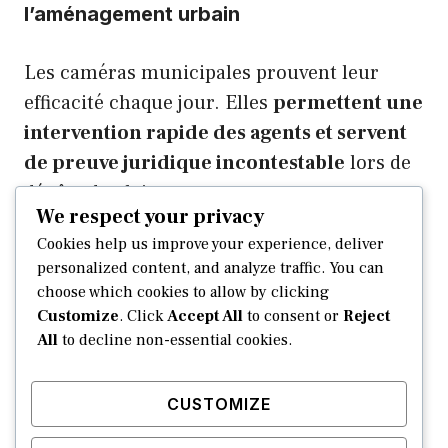
l’aménagement urbain
Les caméras municipales prouvent leur
efficacité chaque jour. Elles
permettent une
intervention rapide des agents et servent
de preuve juridique incontestable
lors de
dépôts de plainte.
We respect your privacy
Cookies help us improve your experience, deliver
L’aménagement urbain
réduit aussi
personalized content, and analyze traffic. You can
drastiquement la délinquance
. Des
choose which cookies to allow by clicking
espaces ouverts et bien entretenus sont
Customize
. Click
Accept All
to consent or
Reject
All
to decline non-essential cookies.
moins propices aux trafics, car la
vidéoprotection y est plus performante et
dissuasive.
CUSTOMIZE