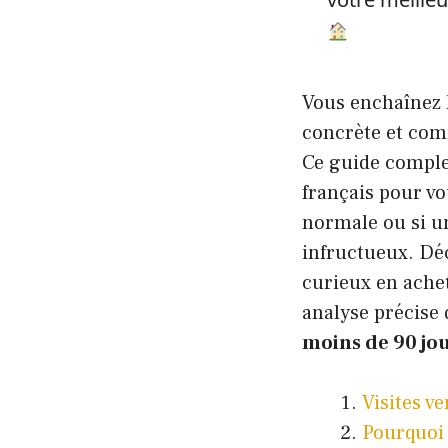
Vous enchaînez l
concrète et com
Ce guide comple
français pour vo
normale ou si u
infructueux. D
curieux en achet
analyse précise 
moins de 90 jo
Visites v
Pourquoi 