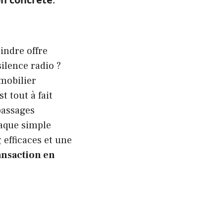
indre offre
ilence radio ?
mobilier
t tout à fait
passages
aque simple
 efficaces et une
ansaction en