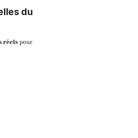
elles du
s réels
pour