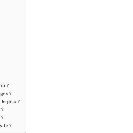
on ?
ages ?
 le prix ?
 ?
 ?
ite ?