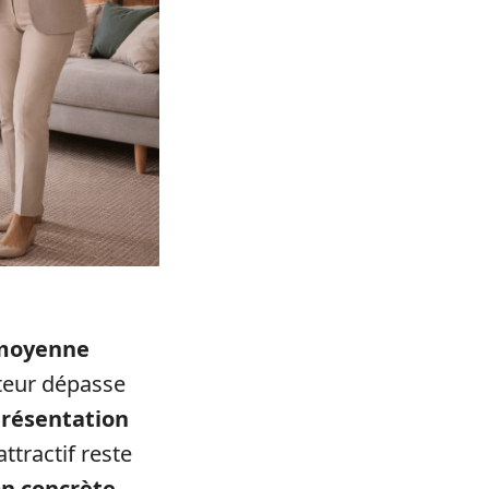
 moyenne
pteur dépasse
présentation
ttractif reste
on concrète
.