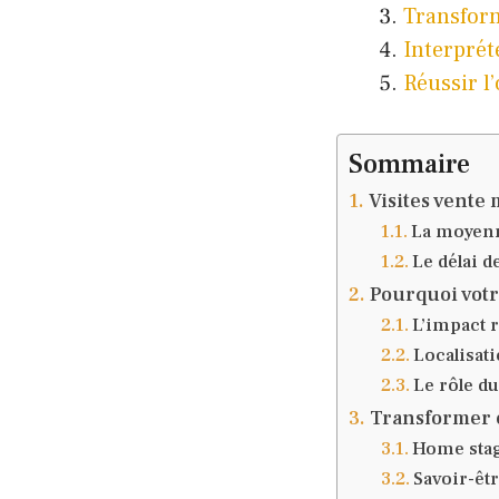
Transfor
Interprét
Réussir l
Sommaire
Visites vente 
La moyenn
Le délai d
Pourquoi votr
L’impact r
Localisati
Le rôle du
Transformer 
Home stag
Savoir-êtr