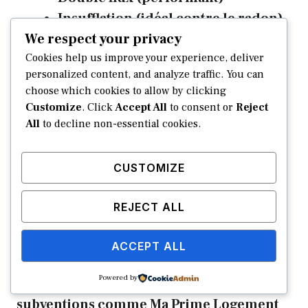
Insufflation (idéal contre le radon)
We respect your privacy
Cookies help us improve your experience, deliver
Mise en dépression du sol et dispositifs
personalized content, and analyze traffic. You can
d’aide de l’Anah
choose which cookies to allow by clicking
Customize
. Click
Accept All
to consent or
Reject
Détailler le Système de Mise en Dépression
All
to decline non-essential cookies.
du Sol (SDS) permet de comprendre son
impact réel. On aspire le gaz directement
CUSTOMIZE
sous la dalle béton. Une turbine rejette
ensuite ce radon à l’extérieur. C’est la
REJECT ALL
méthode la plus radicale et efficace
.
ACCEPT ALL
Présenter les aides financières de l’Anah
Powered by
rassure les propriétaires occupants. Des
subventions comme Ma Prime Logement