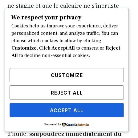
ne stagne et que le calcaire ne s’incruste
durablement sur vos parois.
We respect your privacy
Cookies help us improve your experience, deliver
Côté nettoyage, privilégiez le savon noir ou
personalized content, and analyze traffic. You can
choose which cookies to allow by clicking
un détergent à pH neutre appliqué avec une
Customize
. Click
Accept All
to consent or
Reject
microfibre. Surtout,
oubliez le vinaigre
All
to decline non-essential cookies.
blanc ou l’eau de Javel
, car ces produits
acides finiraient par ronger votre vernis
CUSTOMIZE
protecteur.
REJECT ALL
Combien de temps faut-il laisser agir le
talc sur une tache de gras ?
ACCEPT ALL
Dès que vous remarquez une projection
Powered by
d’huile,
saupoudrez immédiatement du