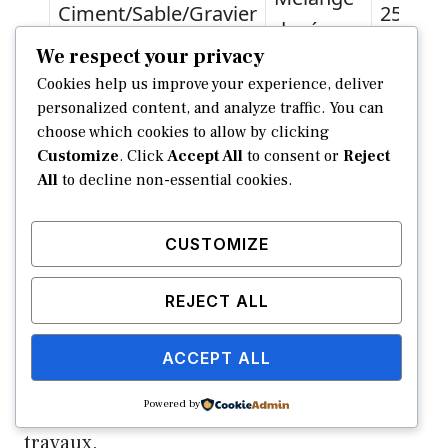
Ciment/Sable/Gravier
25 €
dosé
We respect your privacy
Fers
Cookies help us improve your experience, deliver
Armatures acier
12 €
torsadés
personalized content, and analyze traffic. You can
choose which cookies to allow by clicking
Customize
. Click
Accept All
to consent or
Reject
Forfait
Location bétonnière
10 €
All
to decline non-essential cookies.
journalier
Film et
CUSTOMIZE
Consommables
5 €
cales
REJECT ALL
ACCEPT ALL
Attention aux frais de livraison. Ils peuvent
Powered by
vite
faire grimper la facture finale
de vos
travaux.