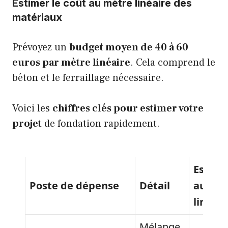
Estimer le coût au mètre linéaire des
matériaux
Prévoyez un
budget moyen de 40 à 60
euros par mètre linéaire
. Cela comprend le
béton et le ferraillage nécessaire.
Voici les
chiffres clés pour estimer votre
projet
de fondation rapidement.
Estima
Poste de dépense
Détail
au mè
linéair
Mélange